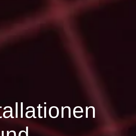
tallationen
 und